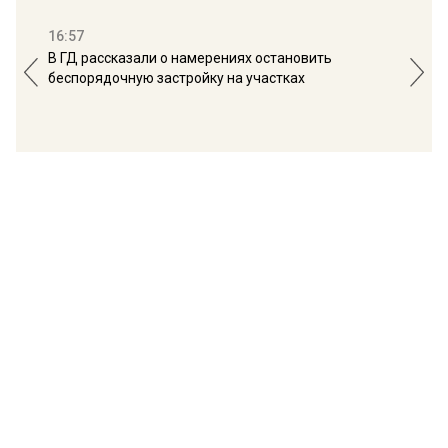
16:57
13:
В ГД рассказали о намерениях остановить
Соб
беспорядочную застройку на участках
пол