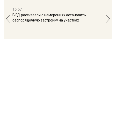
16:57
13:
В ГД рассказали о намерениях остановить
Соб
беспорядочную застройку на участках
пол