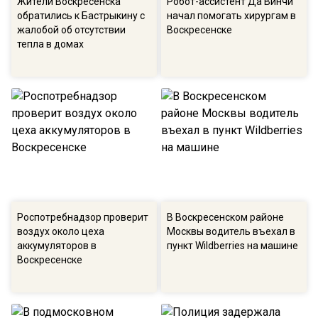
Жители Воскресенска
Робот-ассистент Да Винчи
обратились к Бастрыкину с
начал помогать хирургам в
жалобой об отсутствии
Воскресенске
тепла в домах
Роспотребнадзор проверит
В Воскресенском районе
воздух около цеха
Москвы водитель въехал в
аккумуляторов в
пункт Wildberries на машине
Воскресенске