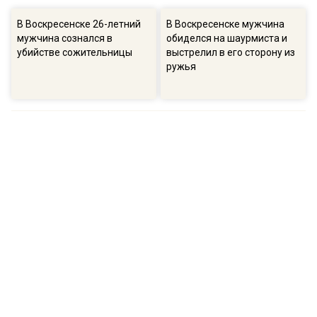
В Воскресенске 26-летний
В Воскресенске мужчина
мужчина сознался в
обиделся на шаурмиста и
убийстве сожительницы
выстрелил в его сторону из
ружья
ПОПУЛЯРНОЕ
16:57
13:
В ГД рассказали о намерениях остановить
Соб
беспорядочную застройку на участках
пол