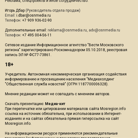
Реклама, спецпроекты и иное сотрудничество:
Игорь Дбар
(Руководитель отдела продаж)
Email:
i.dbar@osnmedia.ru
Телефон:
+7 909 936-02-90
Дополнительные email:
reklama@osnmedia.ru
,
adv@osnmedia.ru
Телефон:
+7 495 004-56-11
Сетевое издание Информационное агентство "Вести Московского
региона" зарегистрировано Роскомнадзором 05.10.2018, реестровая
запись ЭЛ № ФС77-73861.
18+
Учредитель: Автономная некоммерческая организация содействия
информированию и просвещению населения "Медиахолдинг
"Общественная служба новостей" (ОГРН 1187700006328).
Мнение редакции может не совпадать с мнением авторов.
Скачать презентацию:
Медиа-кит
При перепечатке или цитировании материалов сайта Mosregion.info
ссылка на источник обязательна, при использовании в Интернет-
изданиях и на сайтах обязательна прямая гиперссылка на сайт
Mosregion.info.
На информационном ресурсе применяются рекомендательные