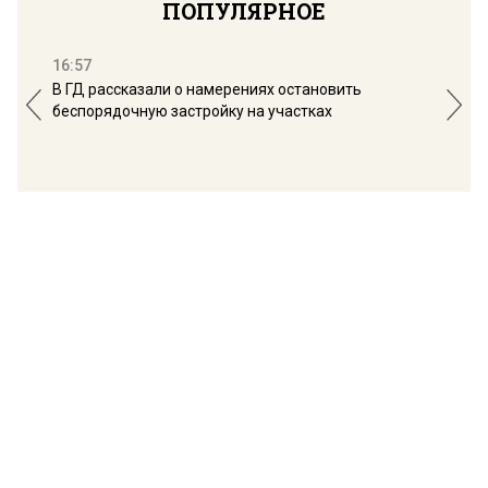
ПОПУЛЯРНОЕ
16:57
13:
В ГД рассказали о намерениях остановить
Соб
беспорядочную застройку на участках
пол