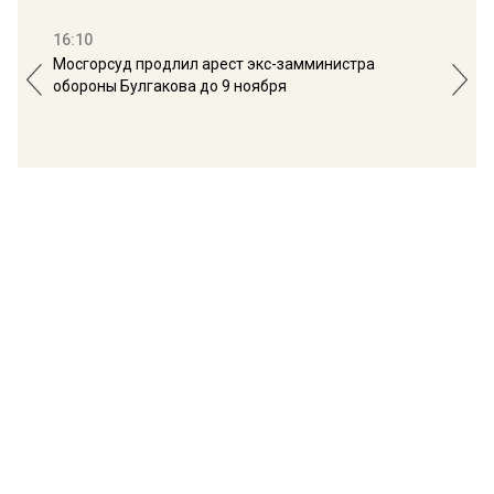
16:10
13:
Мосгорсуд продлил арест экс-замминистра
Дим
обороны Булгакова до 9 ноября