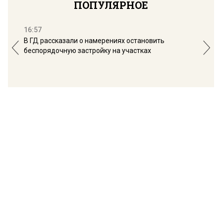
ПОПУЛЯРНОЕ
16:57
13:
В ГД рассказали о намерениях остановить
Соб
беспорядочную застройку на участках
пол