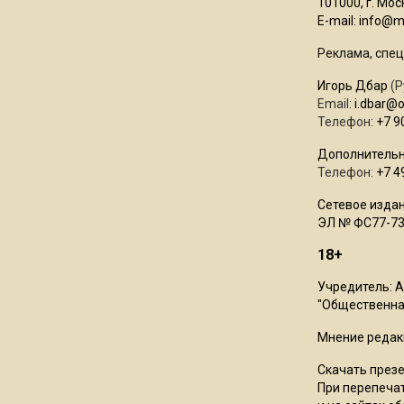
101000, г. Моск
E-mail:
info@mo
Реклама, спец
Игорь Дбар
(Р
Email:
i.dbar@
Телефон:
+7 9
Дополнительн
Телефон:
+7 4
Сетевое издан
ЭЛ № ФС77-73
18+
Учредитель: 
"Общественная
Мнение редак
Скачать през
При перепечат