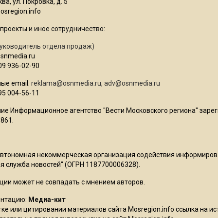
ва, ул. Покровка, д. 5
sregion.info
проекты и иное сотрудничество:
уководитель отдела продаж)
osnmedia.ru
09 936-02-90
ые email:
reklama@osnmedia.ru
,
adv@osnmedia.ru
95 004-56-11
ие Информационное агентство "Вести Московского региона" зарег
861.
Автономная некоммерческая организация содействия информиро
 служба новостей" (ОГРН 1187700006328).
ции может не совпадать с мнением авторов.
ентацию:
Медиа-кит
ке или цитировании материалов сайта Mosregion.info ссылка на и