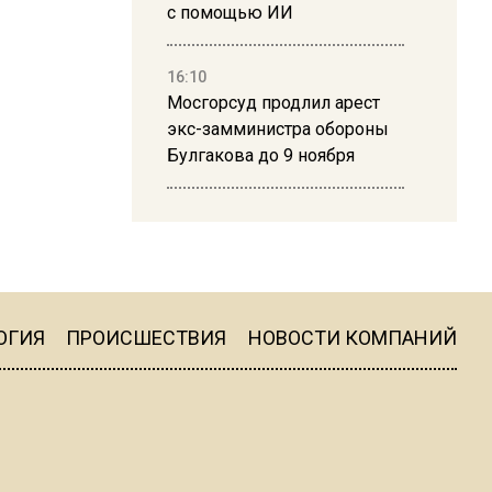
с помощью ИИ
16:10
Мосгорсуд продлил арест
экс-замминистра обороны
Булгакова до 9 ноября
13:50
Дима Билан ответил на
критику концерта в Москве
ОГИЯ
ПРОИСШЕСТВИЯ
НОВОСТИ КОМПАНИЙ
16:19
Москву и область накрыла
гроза с ливнем и ветром
16:58
В Москве 2 августа