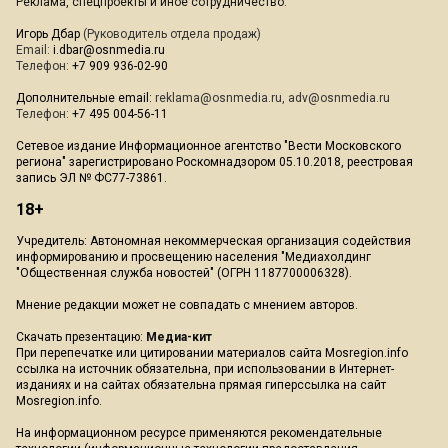
Реклама, спецпроекты и иное сотрудничество:
Игорь Дбар
(Руководитель отдела продаж)
Email:
i.dbar@osnmedia.ru
Телефон:
+7 909 936-02-90
Дополнительные email:
reklama@osnmedia.ru
,
adv@osnmedia.ru
Телефон:
+7 495 004-56-11
Сетевое издание Информационное агентство "Вести Московского
региона" зарегистрировано Роскомнадзором 05.10.2018, реестровая
запись ЭЛ № ФС77-73861.
18+
Учредитель: Автономная некоммерческая организация содействия
информированию и просвещению населения "Медиахолдинг
"Общественная служба новостей" (ОГРН 1187700006328).
Мнение редакции может не совпадать с мнением авторов.
Скачать презентацию:
Медиа-кит
При перепечатке или цитировании материалов сайта Mosregion.info
ссылка на источник обязательна, при использовании в Интернет-
изданиях и на сайтах обязательна прямая гиперссылка на сайт
Mosregion.info.
На информационном ресурсе применяются рекомендательные