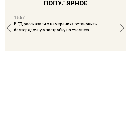
ПОПУЛЯРНОЕ
16:57
13:
В ГД рассказали о намерениях остановить
Соб
беспорядочную застройку на участках
пол