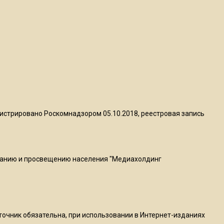
пиццы валяются на полу
16:53
Роман Терюшков назвал
причину банкротства
«Химок»
13:27
В Подмосковье прекратили
истрировано Роскомнадзором 05.10.2018, реестровая запись
гражданство 88 человек и
аннулировали 2600 ВНЖ
ванию и просвещению населения "Медиахолдинг
20:56
Сотрудники хлебозавода в
Балашихе массово
увольняются из-за жары в
цехах
сточник обязательна, при использовании в Интернет-изданиях