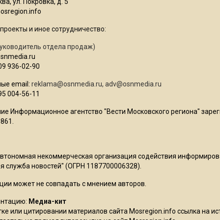
ва, ул. Покровка, д. 5
sregion.info
проекты и иное сотрудничество:
уководитель отдела продаж)
osnmedia.ru
09 936-02-90
ые email:
reklama@osnmedia.ru
,
adv@osnmedia.ru
95 004-56-11
ие Информационное агентство "Вести Московского региона" зарег
861.
Автономная некоммерческая организация содействия информиро
 служба новостей" (ОГРН 1187700006328).
ции может не совпадать с мнением авторов.
ентацию:
Медиа-кит
ке или цитировании материалов сайта Mosregion.info ссылка на и