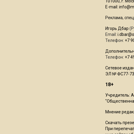
101000, г. Моск
E-mail:
info@mo
Реклама, спец
Игорь Дбар
(Р
Email:
i.dbar@
Телефон:
+7 9
Дополнительн
Телефон:
+7 4
Сетевое издан
ЭЛ № ФС77-73
18+
Учредитель: 
"Общественная
Мнение редак
Скачать през
При перепечат