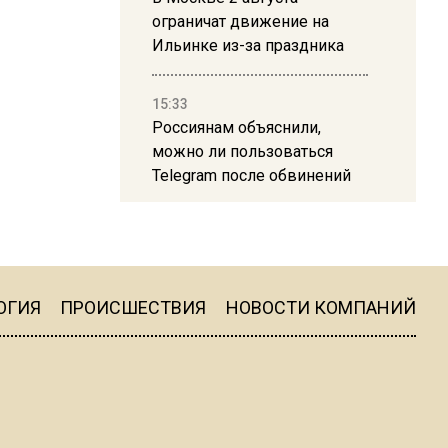
ограничат движение на
Ильинке из-за праздника
15:33
Россиянам объяснили,
можно ли пользоваться
Telegram после обвинений
против Дурова
22:24
На Москву обрушится до 17
литров дождя на
ОГИЯ
ПРОИСШЕСТВИЯ
НОВОСТИ КОМПАНИЙ
квадратный метр
13:50
Опубликовано видео с
Коломенского хлебозавода: