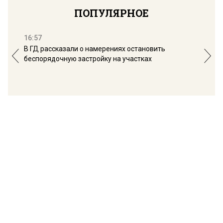
ПОПУЛЯРНОЕ
16:57
13:
В ГД рассказали о намерениях остановить
Соб
беспорядочную застройку на участках
пол