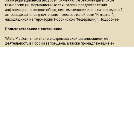
На информационном ресурсе применяются рекомендательные
технологии (информационные технологии предоставления
информации на основе сбора, систематизации и анализа сведений,
относящихся к предпочтениям пользователей сети "Интернет",
находящихся на территории Российской Федерации)".
Подробнее
.
Пользовательское соглашение
*Meta Platforms признана экстремистской организацией, её
деятельность в России запрещена, а также принадлежащие ей
социальные сети Facebook и Instagram так же запрещены в России.
Экстремистские и террористические организации, запрещенные в РФ:
«АУЕ», «Правый сектор», «Азов», «Украинская повстанческая армия»,
«ИГИЛ» (ИГ, Исламское государство), «Аль-Каида», «УНА-УНСО»,
«Меджлис крымско-татарского народа», «Свидетели Иеговы»,
«Движение Талибан», «Исламская группа», «Добровольчий рух»,
«Чёрный комитет», «Мужское государство», «Штабы Навального» и
другие. Перечень иноагентов: Галкин, Моргенштерн, Дудь, Невзоров,
Макаревич, Гордон, Мирон Фёдоров (Оксимирон), Смольянинов,
Монеточка (Елизавета Гардымова), ФБК, Навальный, Голос Америки,
Дождь, Медуза, Верзилов, Толоконникова, Понасенков, Пивоваров,
Быков, Шац, Глуховский, Долин, Троицкий, Земфира, Гудков, Варламов,
Прусикин и другие. Полный перечень лиц и организаций, находящихся
под судебным запретом в России, можно найти на сайте Минюста РФ.