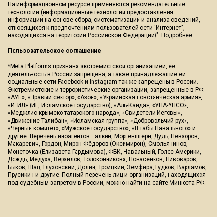
На информационном ресурсе применяются рекомендательные
технологии (информационные технологии предоставления
информации на основе сбора, систематизации и анализа сведений,
относящихся к предпочтениям пользователей сети "Интернет",
находящихся на территории Российской Федерации)".
Подробнее
.
Пользовательское соглашение
*Meta Platforms признана экстремистской организацией, её
деятельность в России запрещена, а также принадлежащие ей
социальные сети Facebook и Instagram так же запрещены в России.
Экстремистские и террористические организации, запрещенные в РФ:
«АУЕ», «Правый сектор», «Азов», «Украинская повстанческая армия»,
«ИГИЛ» (ИГ, Исламское государство), «Аль-Каида», «УНА-УНСО»,
«Меджлис крымско-татарского народа», «Свидетели Иеговы»,
«Движение Талибан», «Исламская группа», «Добровольчий рух»,
«Чёрный комитет», «Мужское государство», «Штабы Навального» и
другие. Перечень иноагентов: Галкин, Моргенштерн, Дудь, Невзоров,
Макаревич, Гордон, Мирон Фёдоров (Оксимирон), Смольянинов,
Монеточка (Елизавета Гардымова), ФБК, Навальный, Голос Америки,
Дождь, Медуза, Верзилов, Толоконникова, Понасенков, Пивоваров,
Быков, Шац, Глуховский, Долин, Троицкий, Земфира, Гудков, Варламов,
Прусикин и другие. Полный перечень лиц и организаций, находящихся
под судебным запретом в России, можно найти на сайте Минюста РФ.