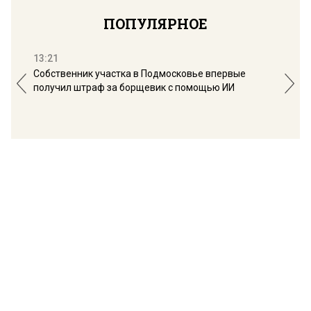
ПОПУЛЯРНОЕ
13:21
16:
Собственник участка в Подмосковье впервые
Мос
получил штраф за борщевик с помощью ИИ
обо