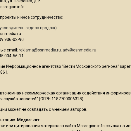
ва, ул. Покровка, д. 5
sregion.info
проекты и иное сотрудничество:
уководитель отдела продаж)
osnmedia.ru
09 936-02-90
ые email:
reklama@osnmedia.ru
,
adv@osnmedia.ru
95 004-56-11
ие Информационное агентство "Вести Московского региона" зарег
861.
Автономная некоммерческая организация содействия информиро
 служба новостей" (ОГРН 1187700006328).
ции может не совпадать с мнением авторов.
ентацию:
Медиа-кит
ке или цитировании материалов сайта Mosregion.info ссылка на и