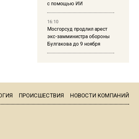
с помощью ИИ
16:10
Мосгорсуд продлил арест
экс-замминистра обороны
Булгакова до 9 ноября
13:50
Дима Билан ответил на
критику концерта в Москве
ОГИЯ
ПРОИСШЕСТВИЯ
НОВОСТИ КОМПАНИЙ
16:19
Москву и область накрыла
гроза с ливнем и ветром
16:58
В Москве 2 августа