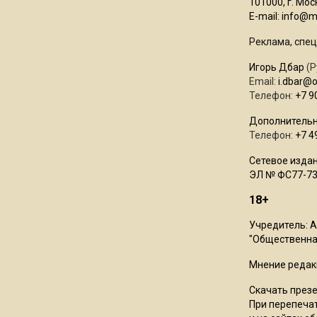
101000, г. Моск
E-mail:
info@mo
Реклама, спец
Игорь Дбар
(Р
Email:
i.dbar@
Телефон:
+7 9
Дополнительн
Телефон:
+7 4
Сетевое издан
ЭЛ № ФС77-73
18+
Учредитель: 
"Общественная
Мнение редак
Скачать през
При перепечат