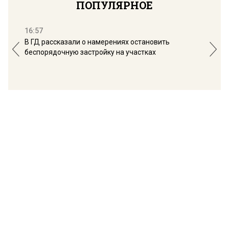
ПОПУЛЯРНОЕ
16:57
13:
В ГД рассказали о намерениях остановить
Соб
беспорядочную застройку на участках
пол