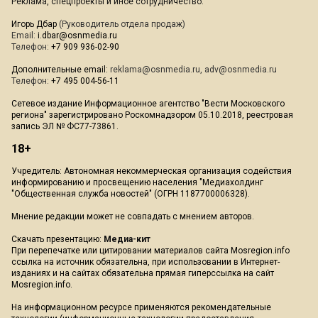
Реклама, спецпроекты и иное сотрудничество:
Игорь Дбар
(Руководитель отдела продаж)
Email:
i.dbar@osnmedia.ru
Телефон:
+7 909 936-02-90
Дополнительные email:
reklama@osnmedia.ru
,
adv@osnmedia.ru
Телефон:
+7 495 004-56-11
Сетевое издание Информационное агентство "Вести Московского
региона" зарегистрировано Роскомнадзором 05.10.2018, реестровая
запись ЭЛ № ФС77-73861.
18+
Учредитель: Автономная некоммерческая организация содействия
информированию и просвещению населения "Медиахолдинг
"Общественная служба новостей" (ОГРН 1187700006328).
Мнение редакции может не совпадать с мнением авторов.
Скачать презентацию:
Медиа-кит
При перепечатке или цитировании материалов сайта Mosregion.info
ссылка на источник обязательна, при использовании в Интернет-
изданиях и на сайтах обязательна прямая гиперссылка на сайт
Mosregion.info.
На информационном ресурсе применяются рекомендательные