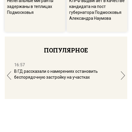
Нелегальные мигранты
КПРФ выдвигает в качестве
задержаны в теплицах
кандидата на пост
Подмосковья
губернатора Подмосковья
Александра Наумова
ПОПУЛЯРНОЕ
16:57
13:
В ГД рассказали о намерениях остановить
Соб
беспорядочную застройку на участках
пол