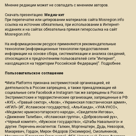
Мнение редакции может не совпадать с мнением авторов.
Скачать презентацию:
Медиа-кит
При перепечатке или цитировании материалов сайта Mosregion.info
ссылка на источник обязательна, при использовании в Интернет-
изданиях и на сайтах обязательна прямая гиперссылка на сайт
Mosregion.info.
На информационном ресурсе применяются рекомендательные
технологии (информационные технологии предоставления
информации на основе сбора, систематизации и анализа сведений,
относящихся к предпочтениям пользователей сети "Интернет",
находящихся на территории Российской Федерации)".
Подробнее
.
Пользовательское соглашение
*Meta Platforms признана экстремистской организацией, её
деятельность в России запрещена, а также принадлежащие ей
социальные сети Facebook и Instagram так же запрещены в России.
Экстремистские и террористические организации, запрещенные в РФ:
«АУЕ», «Правый сектор», «Азов», «Украинская повстанческая армия»,
«ИГИЛ» (ИГ, Исламское государство), «Аль-Каида», «УНА-УНСО»,
«Меджлис крымско-татарского народа», «Свидетели Иеговы»,
«Движение Талибан», «Исламская группа», «Добровольчий рух»,
«Чёрный комитет», «Мужское государство», «Штабы Навального» и
другие. Перечень иноагентов: Галкин, Моргенштерн, Дудь, Невзоров,
Макаревич, Гордон, Мирон Фёдоров (Оксимирон), Смольянинов,