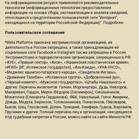
На информационном ресурсе применяются рекомендательные
технологии (информационные технологии предоставления
информации на основе сбора, систематизации и анализа сведений,
относящихся к предпочтениям пользователей сети "Интернет",
находящихся на территории Российской Федерации)".
Подробнее
.
Пользовательское соглашение
*Meta Platforms признана экстремистской организацией, её
деятельность в России запрещена, а также принадлежащие ей
социальные сети Facebook и Instagram так же запрещены в России.
Экстремистские и террористические организации, запрещенные в РФ:
«АУЕ», «Правый сектор», «Азов», «Украинская повстанческая армия»,
«ИГИЛ» (ИГ, Исламское государство), «Аль-Каида», «УНА-УНСО»,
«Меджлис крымско-татарского народа», «Свидетели Иеговы»,
«Движение Талибан», «Исламская группа», «Добровольчий рух»,
«Чёрный комитет», «Мужское государство», «Штабы Навального» и
другие. Перечень иноагентов: Галкин, Моргенштерн, Дудь, Невзоров,
Макаревич, Гордон, Мирон Фёдоров (Оксимирон), Смольянинов,
Монеточка (Елизавета Гардымова), ФБК, Навальный, Голос Америки,
Дождь, Медуза, Верзилов, Толоконникова, Понасенков, Пивоваров,
Быков, Шац, Глуховский, Долин, Троицкий, Земфира, Гудков, Варламов,
Прусикин и другие. Полный перечень лиц и организаций, находящихся
под судебным запретом в России, можно найти на сайте Минюста РФ.