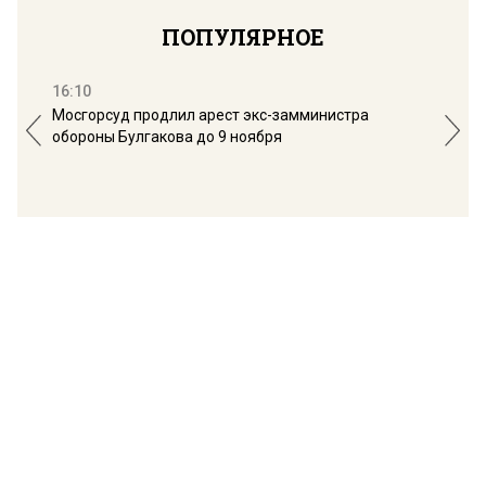
ПОПУЛЯРНОЕ
16:10
13:
Мосгорсуд продлил арест экс-замминистра
Дим
обороны Булгакова до 9 ноября