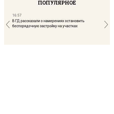
ПОПУЛЯРНОЕ
16:57
13:
В ГД рассказали о намерениях остановить
Соб
беспорядочную застройку на участках
пол