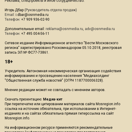
Реклама, спецпроекты и иное сотрудничество:
Игорь Дбар
(Руководитель отдела продаж)
Email:
i.dbar@osnmedia.ru
Телефон:
+7 909 936-02-90
Дополнительные email:
reklama@osnmedia.ru
,
adv@osnmedia.ru
Телефон:
+7 495 004-56-11
Сетевое издание Информационное агентство "Вести Московского
региона" зарегистрировано Роскомнадзором 05.10.2018, реестровая
запись ЭЛ № ФС77-73861.
18+
Учредитель: Автономная некоммерческая организация содействия
информированию и просвещению населения "Медиахолдинг
"Общественная служба новостей" (ОГРН 1187700006328).
Мнение редакции может не совпадать с мнением авторов.
Скачать презентацию:
Медиа-кит
При перепечатке или цитировании материалов сайта Mosregion.info
ссылка на источник обязательна, при использовании в Интернет-
изданиях и на сайтах обязательна прямая гиперссылка на сайт
Mosregion.info.
На информационном ресурсе применяются рекомендательные