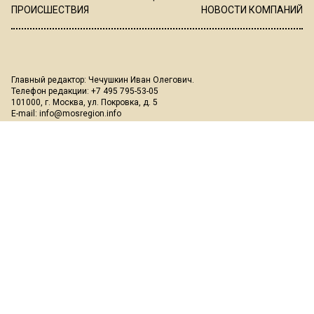
ПРОИСШЕСТВИЯ
НОВОСТИ КОМПАНИЙ
Главный редактор: Чечушкин Иван Олегович.
Телефон редакции: +7 495 795-53-05
101000, г. Москва, ул. Покровка, д. 5
E-mail:
info@mosregion.info
Реклама, спецпроекты и иное сотрудничество:
Игорь Дбар
(Руководитель отдела продаж)
Email:
i.dbar@osnmedia.ru
Телефон:
+7 909 936-02-90
Дополнительные email:
reklama@osnmedia.ru
,
adv@osnmedia.ru
Телефон:
+7 495 004-56-11
Сетевое издание Информационное агентство "Вести Московского
региона" зарегистрировано Роскомнадзором 05.10.2018, реестровая
запись ЭЛ № ФС77-73861.
18+
Учредитель: Автономная некоммерческая организация содействия