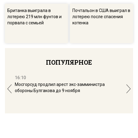
Британка выиграла в
Почтальон в США выиграл в
лотерею 219 млн фунтов и
лотерею после спасения
порвала с семьей
котенка
ПОПУЛЯРНОЕ
16:10
13:
Мосгорсуд продлил арест экс-замминистра
Дим
обороны Булгакова до 9 ноября