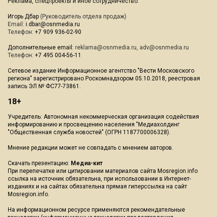
Реклама, спецпроекты и иное сотрудничество:
Игорь Дбар
(Руководитель отдела продаж)
Email:
i.dbar@osnmedia.ru
Телефон:
+7 909 936-02-90
Дополнительные email:
reklama@osnmedia.ru
,
adv@osnmedia.ru
Телефон:
+7 495 004-56-11
Сетевое издание Информационное агентство "Вести Московского
региона" зарегистрировано Роскомнадзором 05.10.2018, реестровая
запись ЭЛ № ФС77-73861.
18+
Учредитель: Автономная некоммерческая организация содействия
информированию и просвещению населения "Медиахолдинг
"Общественная служба новостей" (ОГРН 1187700006328).
Мнение редакции может не совпадать с мнением авторов.
Скачать презентацию:
Медиа-кит
При перепечатке или цитировании материалов сайта Mosregion.info
ссылка на источник обязательна, при использовании в Интернет-
изданиях и на сайтах обязательна прямая гиперссылка на сайт
Mosregion.info.
На информационном ресурсе применяются рекомендательные