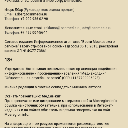
Реклама, спецпроекты и иное сотрудничество:
Игорь Дбар
(Руководитель отдела продаж)
Email:
i.dbar@osnmedia.ru
Телефон:
+7 909 936-02-90
Дополнительные email:
reklama@osnmedia.ru
,
adv@osnmedia.ru
Телефон:
+7 495 004-56-11
Сетевое издание Информационное агентство "Вести Московского
региона" зарегистрировано Роскомнадзором 05.10.2018, реестровая
запись ЭЛ № ФС77-73861.
18+
Учредитель: Автономная некоммерческая организация содействия
информированию и просвещению населения "Медиахолдинг
"Общественная служба новостей" (ОГРН 1187700006328).
Мнение редакции может не совпадать с мнением авторов.
Скачать презентацию:
Медиа-кит
При перепечатке или цитировании материалов сайта Mosregion.info
ссылка на источник обязательна, при использовании в Интернет-
изданиях и на сайтах обязательна прямая гиперссылка на сайт
Mosregion.info.
На информационном ресурсе применяются рекомендательные