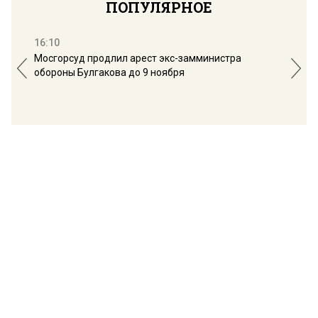
ПОПУЛЯРНОЕ
16:10
13:
Мосгорсуд продлил арест экс-замминистра
Дим
обороны Булгакова до 9 ноября