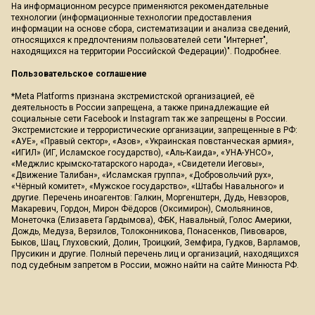
На информационном ресурсе применяются рекомендательные
технологии (информационные технологии предоставления
информации на основе сбора, систематизации и анализа сведений,
относящихся к предпочтениям пользователей сети "Интернет",
находящихся на территории Российской Федерации)".
Подробнее
.
Пользовательское соглашение
*Meta Platforms признана экстремистской организацией, её
деятельность в России запрещена, а также принадлежащие ей
социальные сети Facebook и Instagram так же запрещены в России.
Экстремистские и террористические организации, запрещенные в РФ:
«АУЕ», «Правый сектор», «Азов», «Украинская повстанческая армия»,
«ИГИЛ» (ИГ, Исламское государство), «Аль-Каида», «УНА-УНСО»,
«Меджлис крымско-татарского народа», «Свидетели Иеговы»,
«Движение Талибан», «Исламская группа», «Добровольчий рух»,
«Чёрный комитет», «Мужское государство», «Штабы Навального» и
другие. Перечень иноагентов: Галкин, Моргенштерн, Дудь, Невзоров,
Макаревич, Гордон, Мирон Фёдоров (Оксимирон), Смольянинов,
Монеточка (Елизавета Гардымова), ФБК, Навальный, Голос Америки,
Дождь, Медуза, Верзилов, Толоконникова, Понасенков, Пивоваров,
Быков, Шац, Глуховский, Долин, Троицкий, Земфира, Гудков, Варламов,
Прусикин и другие. Полный перечень лиц и организаций, находящихся
под судебным запретом в России, можно найти на сайте Минюста РФ.