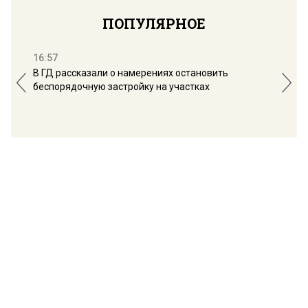
ПОПУЛЯРНОЕ
16:57
13:
В ГД рассказали о намерениях остановить
Соб
беспорядочную застройку на участках
пол