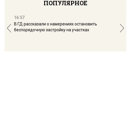
ПОПУЛЯРНОЕ
16:57
13:
В ГД рассказали о намерениях остановить
Соб
беспорядочную застройку на участках
пол