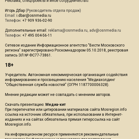
Реклама, спецпроекты и иное сотрудничество:
Игорь Дбар
(Руководитель отдела продаж)
Email:
i.dbar@osnmedia.ru
Телефон:
+7 909 936-02-90
Дополнительные email:
reklama@osnmedia.ru
,
adv@osnmedia.ru
Телефон:
+7 495 004-56-11
Сетевое издание Информационное агентство "Вести Московского
региона" зарегистрировано Роскомнадзором 05.10.2018, реестровая
запись ЭЛ № ФС77-73861.
18+
Учредитель: Автономная некоммерческая организация содействия
информированию и просвещению населения "Медиахолдинг
"Общественная служба новостей" (ОГРН 1187700006328).
Мнение редакции может не совпадать с мнением авторов.
Скачать презентацию:
Медиа-кит
При перепечатке или цитировании материалов сайта Mosregion.info
ссылка на источник обязательна, при использовании в Интернет-
изданиях и на сайтах обязательна прямая гиперссылка на сайт
Mosregion.info.
На информационном ресурсе применяются рекомендательные