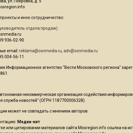
ва, ул. Покровка, д. 5
sregion.info
проекты и иное сотрудничество:
уководитель отдела продаж)
osnmedia.ru
09 936-02-90
ые email:
reklama@osnmedia.ru
,
adv@osnmedia.ru
95 004-56-11
ие Информационное агентство "Вести Московского региона" зарег
861.
Автономная некоммерческая организация содействия информиро
 служба новостей" (ОГРН 1187700006328).
ции может не совпадать с мнением авторов.
ентацию:
Медиа-кит
ке или цитировании материалов сайта Mosregion.info ссылка на и