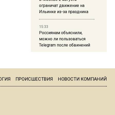
ограничат движение на
Ильинке из-за праздника
15:33
Россиянам объяснили,
можно ли пользоваться
Telegram после обвинений
против Дурова
22:24
На Москву обрушится до 17
литров дождя на
ОГИЯ
ПРОИСШЕСТВИЯ
НОВОСТИ КОМПАНИЙ
квадратный метр
13:50
Опубликовано видео с
Коломенского хлебозавода: