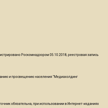
пиццы валяются на полу
16:53
Роман Терюшков назвал
причину банкротства
«Химок»
13:27
В Подмосковье прекратили
истрировано Роскомнадзором 05.10.2018, реестровая запись
гражданство 88 человек и
аннулировали 2600 ВНЖ
ванию и просвещению населения "Медиахолдинг
20:56
Сотрудники хлебозавода в
Балашихе массово
увольняются из-за жары в
цехах
сточник обязательна, при использовании в Интернет-изданиях