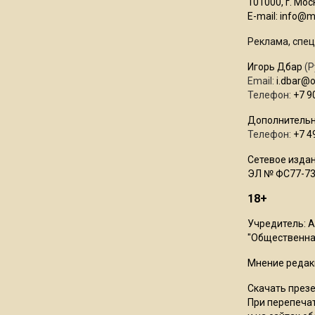
101000, г. Моск
E-mail:
info@mo
Реклама, спец
Игорь Дбар
(Р
Email:
i.dbar@
Телефон:
+7 9
Дополнительн
Телефон:
+7 4
Сетевое издан
ЭЛ № ФС77-73
18+
Учредитель: 
"Общественная
Мнение редак
Скачать през
При перепечат