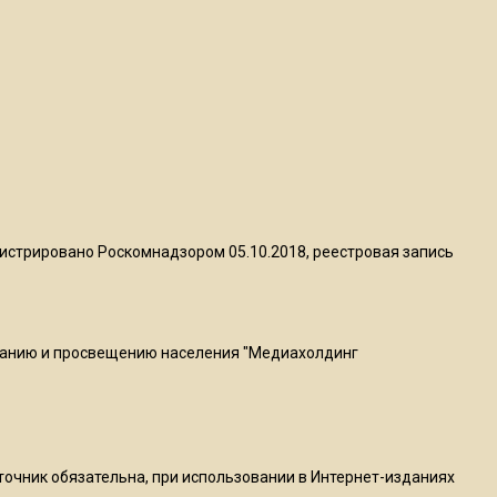
Telegram после обвинений
против Дурова
22:24
На Москву обрушится до 17
литров дождя на
квадратный метр
13:50
истрировано Роскомнадзором 05.10.2018, реестровая запись
Опубликовано видео с
Коломенского хлебозавода:
пиццы валяются на полу
ванию и просвещению населения "Медиахолдинг
16:53
Роман Терюшков назвал
причину банкротства
«Химок»
сточник обязательна, при использовании в Интернет-изданиях