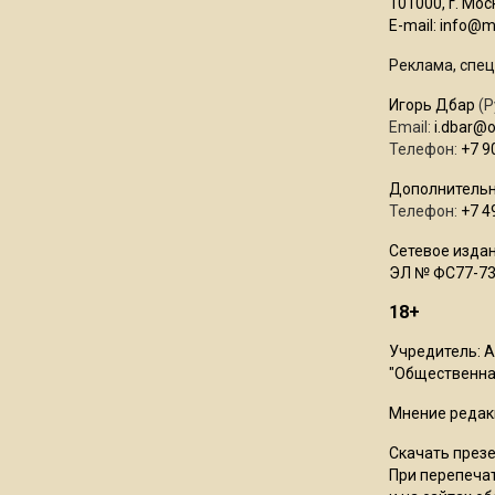
101000, г. Моск
E-mail:
info@mo
Реклама, спец
Игорь Дбар
(Р
Email:
i.dbar@
Телефон:
+7 9
Дополнительн
Телефон:
+7 4
Сетевое издан
ЭЛ № ФС77-73
18+
Учредитель: 
"Общественная
Мнение редак
Скачать през
При перепечат