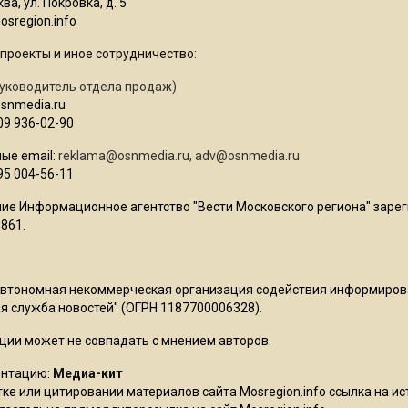
ва, ул. Покровка, д. 5
sregion.info
проекты и иное сотрудничество:
уководитель отдела продаж)
osnmedia.ru
09 936-02-90
ые email:
reklama@osnmedia.ru
,
adv@osnmedia.ru
95 004-56-11
ие Информационное агентство "Вести Московского региона" зарег
861.
Автономная некоммерческая организация содействия информиро
 служба новостей" (ОГРН 1187700006328).
ции может не совпадать с мнением авторов.
ентацию:
Медиа-кит
ке или цитировании материалов сайта Mosregion.info ссылка на и