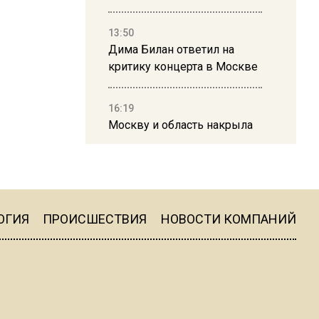
13:50
Дима Билан ответил на
критику концерта в Москве
16:19
Москву и область накрыла
гроза с ливнем и ветром
16:58
В Москве 2 августа
ограничат движение на
ОГИЯ
ПРОИСШЕСТВИЯ
НОВОСТИ КОМПАНИЙ
Ильинке из-за праздника
15:33
Россиянам объяснили,
можно ли пользоваться