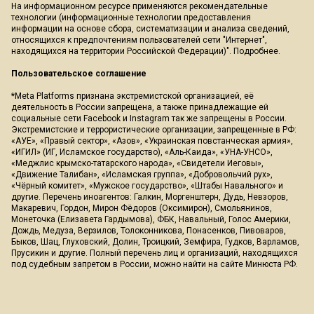
На информационном ресурсе применяются рекомендательные
технологии (информационные технологии предоставления
информации на основе сбора, систематизации и анализа сведений,
относящихся к предпочтениям пользователей сети "Интернет",
находящихся на территории Российской Федерации)".
Подробнее
.
Пользовательское соглашение
*Meta Platforms признана экстремистской организацией, её
деятельность в России запрещена, а также принадлежащие ей
социальные сети Facebook и Instagram так же запрещены в России.
Экстремистские и террористические организации, запрещенные в РФ:
«АУЕ», «Правый сектор», «Азов», «Украинская повстанческая армия»,
«ИГИЛ» (ИГ, Исламское государство), «Аль-Каида», «УНА-УНСО»,
«Меджлис крымско-татарского народа», «Свидетели Иеговы»,
«Движение Талибан», «Исламская группа», «Добровольчий рух»,
«Чёрный комитет», «Мужское государство», «Штабы Навального» и
другие. Перечень иноагентов: Галкин, Моргенштерн, Дудь, Невзоров,
Макаревич, Гордон, Мирон Фёдоров (Оксимирон), Смольянинов,
Монеточка (Елизавета Гардымова), ФБК, Навальный, Голос Америки,
Дождь, Медуза, Верзилов, Толоконникова, Понасенков, Пивоваров,
Быков, Шац, Глуховский, Долин, Троицкий, Земфира, Гудков, Варламов,
Прусикин и другие. Полный перечень лиц и организаций, находящихся
под судебным запретом в России, можно найти на сайте Минюста РФ.