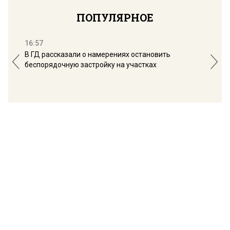
ПОПУЛЯРНОЕ
16:57
13:
В ГД рассказали о намерениях остановить
Соб
беспорядочную застройку на участках
пол