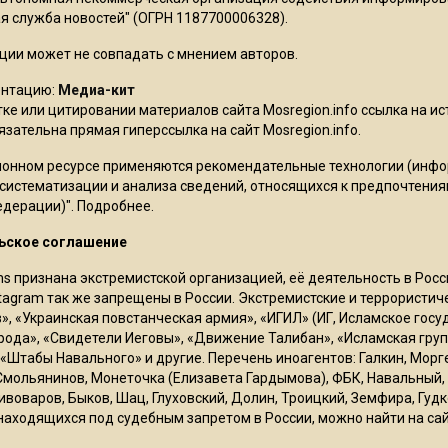
 служба новостей" (ОГРН 1187700006328).
ции может не совпадать с мнением авторов.
ентацию:
Медиа-кит
ке или цитировании материалов сайта Mosregion.info ссылка на и
бязательна прямая гиперссылка на сайт Mosregion.info.
онном ресурсе применяются рекомендательные технологии (инф
 систематизации и анализа сведений, относящихся к предпочтения
едерации)".
Подробнее
.
ьское соглашение
ms признана экстремистской организацией, её деятельность в Ро
stagram так же запрещены в России. Экстремистские и террористи
в», «Украинская повстанческая армия», «ИГИЛ» (ИГ, Исламское гос
рода», «Свидетели Иеговы», «Движение Талибан», «Исламская груп
 «Штабы Навального» и другие. Перечень иноагентов: Галкин, Мор
Смольянинов, Монеточка (Елизавета Гардымова), ФБК, Навальный, 
ивоваров, Быков, Шац, Глуховский, Долин, Троицкий, Земфира, Гудк
находящихся под судебным запретом в России, можно найти на са