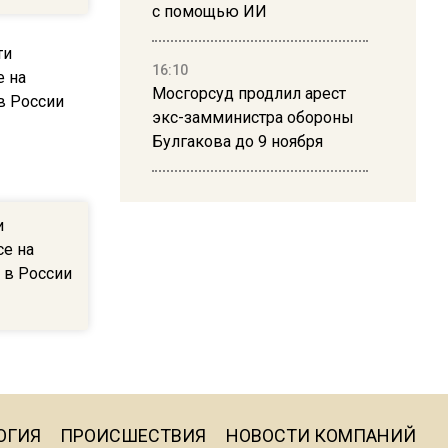
с помощью ИИ
16:10
Мосгорсуд продлил арест
экс-замминистра обороны
Булгакова до 9 ноября
13:50
Дима Билан ответил на
и
критику концерта в Москве
се на
 в России
16:19
Москву и область накрыла
гроза с ливнем и ветром
16:58
ОГИЯ
ПРОИСШЕСТВИЯ
НОВОСТИ КОМПАНИЙ
В Москве 2 августа