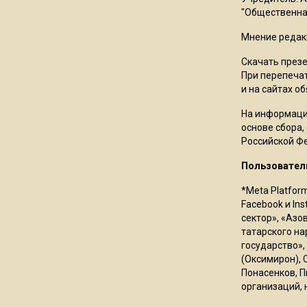
"Общественная
Мнение редак
Скачать през
При перепечат
и на сайтах о
На информаци
основе сбора,
Российской Ф
Пользовател
*Meta Platfor
Facebook и In
сектор», «Азо
татарского на
государство»,
(Оксимирон), 
Понасенков, П
организаций, 