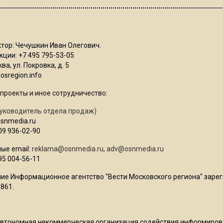
тор: Чечушкин Иван Олегович.
ции: +7 495 795-53-05
ва, ул. Покровка, д. 5
sregion.info
проекты и иное сотрудничество:
уководитель отдела продаж)
osnmedia.ru
09 936-02-90
ые email:
reklama@osnmedia.ru
,
adv@osnmedia.ru
95 004-56-11
ие Информационное агентство "Вести Московского региона" зарег
861.
Автономная некоммерческая организация содействия информиро