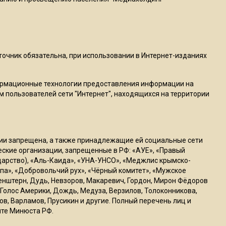
пиццы валяются на полу
16:53
Роман Терюшков назвал
причину банкротства
сточник обязательна, при использовании в Интернет-изданиях
«Химок»
ормационные технологии предоставления информации на
м пользователей сети "Интернет", находящихся на территории
13:27
В Подмосковье прекратили
гражданство 88 человек и
аннулировали 2600 ВНЖ
ссии запрещена, а также принадлежащие ей социальные сети
ческие организации, запрещенные в РФ: «АУЕ», «Правый
ударство), «Аль-Каида», «УНА-УНСО», «Меджлис крымско-
20:56
па», «Добровольчий рух», «Чёрный комитет», «Мужское
Сотрудники хлебозавода в
генштерн, Дудь, Невзоров, Макаревич, Гордон, Мирон Фёдоров
Балашихе массово
Голос Америки, Дождь, Медуза, Верзилов, Толоконникова,
увольняются из-за жары в
ов, Варламов, Прусикин и другие. Полный перечень лиц и
цехах
йте Минюста РФ.