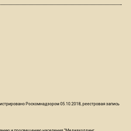
ограничат движение на
Ильинке из-за праздника
15:33
Россиянам объяснили,
можно ли пользоваться
Telegram после обвинений
против Дурова
22:24
На Москву обрушится до 17
литров дождя на
квадратный метр
истрировано Роскомнадзором 05.10.2018, реестровая запись
13:50
Опубликовано видео с
Коломенского хлебозавода:
ванию и просвещению населения "Медиахолдинг