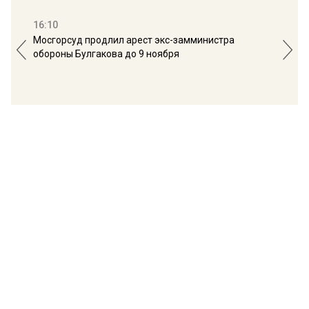
16:10
13:
Мосгорсуд продлил арест экс-замминистра
Дим
обороны Булгакова до 9 ноября