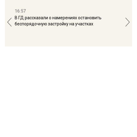
16:57
13:
В ГД рассказали о намерениях остановить
Соб
беспорядочную застройку на участках
пол