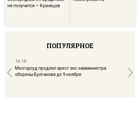
не получится — Кузнецов
ПОПУЛЯРНОЕ
16:10
13:
Мосгорсуд продлил арест экс-замминистра
Дим
обороны Булгакова до 9 ноября