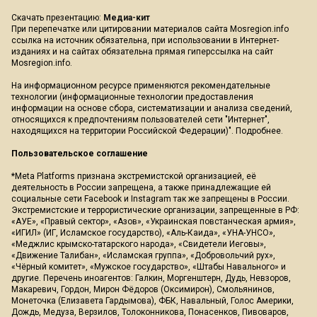
Скачать презентацию:
Медиа-кит
При перепечатке или цитировании материалов сайта Mosregion.info
ссылка на источник обязательна, при использовании в Интернет-
изданиях и на сайтах обязательна прямая гиперссылка на сайт
Mosregion.info.
На информационном ресурсе применяются рекомендательные
технологии (информационные технологии предоставления
информации на основе сбора, систематизации и анализа сведений,
относящихся к предпочтениям пользователей сети "Интернет",
находящихся на территории Российской Федерации)".
Подробнее
.
Пользовательское соглашение
*Meta Platforms признана экстремистской организацией, её
деятельность в России запрещена, а также принадлежащие ей
социальные сети Facebook и Instagram так же запрещены в России.
Экстремистские и террористические организации, запрещенные в РФ:
«АУЕ», «Правый сектор», «Азов», «Украинская повстанческая армия»,
«ИГИЛ» (ИГ, Исламское государство), «Аль-Каида», «УНА-УНСО»,
«Меджлис крымско-татарского народа», «Свидетели Иеговы»,
«Движение Талибан», «Исламская группа», «Добровольчий рух»,
«Чёрный комитет», «Мужское государство», «Штабы Навального» и
другие. Перечень иноагентов: Галкин, Моргенштерн, Дудь, Невзоров,
Макаревич, Гордон, Мирон Фёдоров (Оксимирон), Смольянинов,
Монеточка (Елизавета Гардымова), ФБК, Навальный, Голос Америки,
Дождь, Медуза, Верзилов, Толоконникова, Понасенков, Пивоваров,