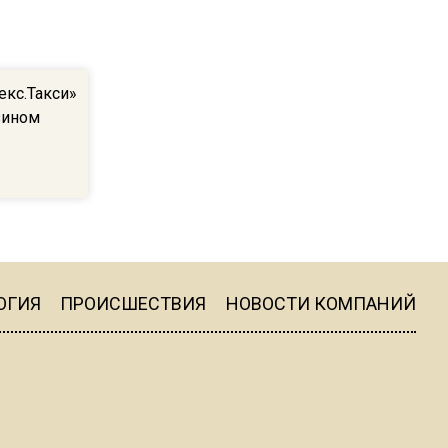
ограничат движение на
Ильинке из-за праздника
екс.Такси»
15:33
зином
Россиянам объяснили,
можно ли пользоваться
Telegram после обвинений
против Дурова
22:24
На Москву обрушится до 17
литров дождя на
ОГИЯ
ПРОИСШЕСТВИЯ
НОВОСТИ КОМПАНИЙ
квадратный метр
13:50
Опубликовано видео с
Коломенского хлебозавода: