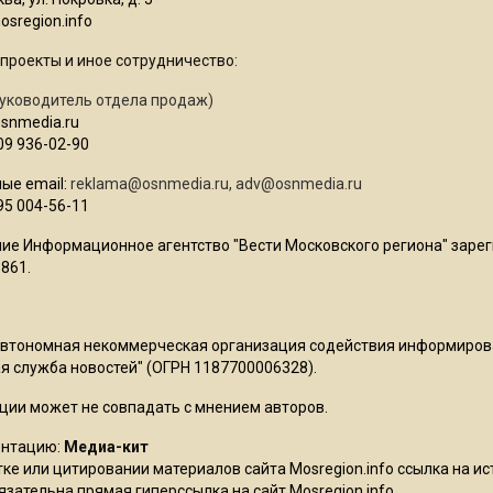
sregion.info
проекты и иное сотрудничество:
уководитель отдела продаж)
osnmedia.ru
09 936-02-90
ые email:
reklama@osnmedia.ru
,
adv@osnmedia.ru
95 004-56-11
ие Информационное агентство "Вести Московского региона" зарег
861.
Автономная некоммерческая организация содействия информиро
 служба новостей" (ОГРН 1187700006328).
ции может не совпадать с мнением авторов.
ентацию:
Медиа-кит
ке или цитировании материалов сайта Mosregion.info ссылка на и
бязательна прямая гиперссылка на сайт Mosregion.info.