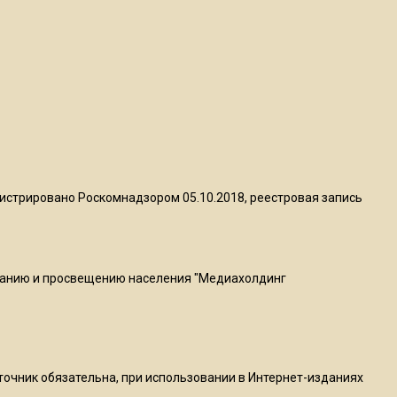
пиццы валяются на полу
16:53
Роман Терюшков назвал
причину банкротства
«Химок»
13:27
В Подмосковье прекратили
истрировано Роскомнадзором 05.10.2018, реестровая запись
гражданство 88 человек и
аннулировали 2600 ВНЖ
ванию и просвещению населения "Медиахолдинг
20:56
Сотрудники хлебозавода в
Балашихе массово
увольняются из-за жары в
цехах
сточник обязательна, при использовании в Интернет-изданиях