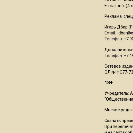
E-mail:
info@mo
Реклама, спец
Игорь Дбар
(Р
Email:
i.dbar@
Телефон:
+7 9
Дополнительн
Телефон:
+7 4
Сетевое издан
ЭЛ № ФС77-73
18+
Учредитель: 
"Общественная
Мнение редак
Скачать през
При перепечат
и на сайтах о