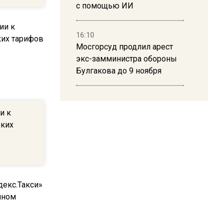
с помощью ИИ
16:10
Мосгорсуд продлил арест
экс-замминистра обороны
Булгакова до 9 ноября
13:50
Дима Билан ответил на
и к
критику концерта в Москве
оких
16:19
Москву и область накрыла
гроза с ливнем и ветром
16:58
В Москве 2 августа