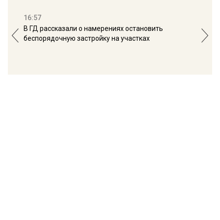
16:57
13:
В ГД рассказали о намерениях остановить
Соб
беспорядочную застройку на участках
пол