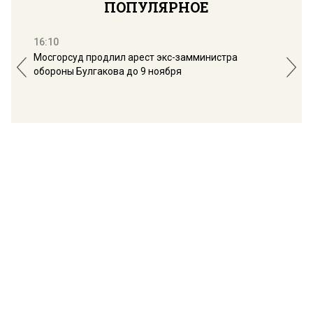
ПОПУЛЯРНОЕ
16:10
13:
Мосгорсуд продлил арест экс-замминистра
Дим
обороны Булгакова до 9 ноября