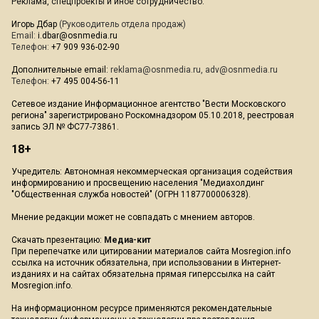
Реклама, спецпроекты и иное сотрудничество:
Игорь Дбар
(Руководитель отдела продаж)
Email:
i.dbar@osnmedia.ru
Телефон:
+7 909 936-02-90
Дополнительные email:
reklama@osnmedia.ru
,
adv@osnmedia.ru
Телефон:
+7 495 004-56-11
Сетевое издание Информационное агентство "Вести Московского
региона" зарегистрировано Роскомнадзором 05.10.2018, реестровая
запись ЭЛ № ФС77-73861.
18+
Учредитель: Автономная некоммерческая организация содействия
информированию и просвещению населения "Медиахолдинг
"Общественная служба новостей" (ОГРН 1187700006328).
Мнение редакции может не совпадать с мнением авторов.
Скачать презентацию:
Медиа-кит
При перепечатке или цитировании материалов сайта Mosregion.info
ссылка на источник обязательна, при использовании в Интернет-
изданиях и на сайтах обязательна прямая гиперссылка на сайт
Mosregion.info.
На информационном ресурсе применяются рекомендательные