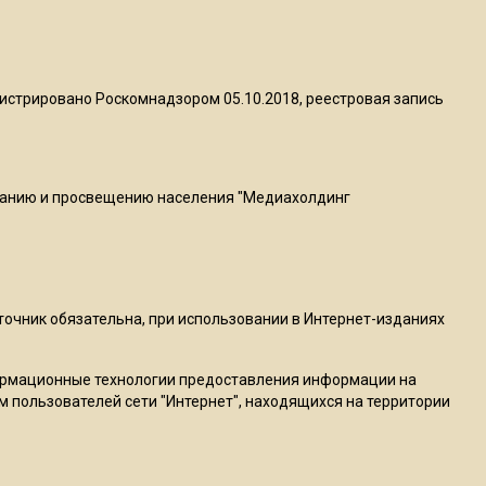
МЧС предупредило об
опасности купания при
перепаде температуры в 10
градусов
истрировано Роскомнадзором 05.10.2018, реестровая запись
16:13
В Подмосковье с 3 августа
повысят тарифы на платные
ванию и просвещению населения "Медиахолдинг
парковки
14:34
Из-за ливня и грозы в
сточник обязательна, при использовании в Интернет-изданиях
Москве могут отменить
рейсы
ормационные технологии предоставления информации на
м пользователей сети "Интернет", находящихся на территории
14:48
В ОП предложили ввести
допвыплату для россиян