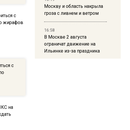
Москву и область накрыла
гроза с ливнем и ветром
16:58
В Москве 2 августа
ограничат движение на
Ильинке из-за праздника
ться с
15:33
по
Россиянам объяснили,
можно ли пользоваться
Telegram после обвинений
против Дурова
22:24
На Москву обрушится до 17
литров дождя на