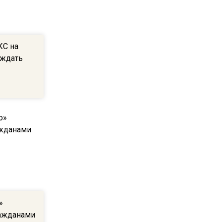
квадратный метр
13:50
КС на
Опубликовано видео с
уждать
Коломенского хлебозавода:
пиццы валяются на полу
16:53
Роман Терюшков назвал
причину банкротства
«Химок»
13:27
В Подмосковье прекратили
гражданство 88 человек и
аннулировали 2600 ВНЖ
»
ражданами