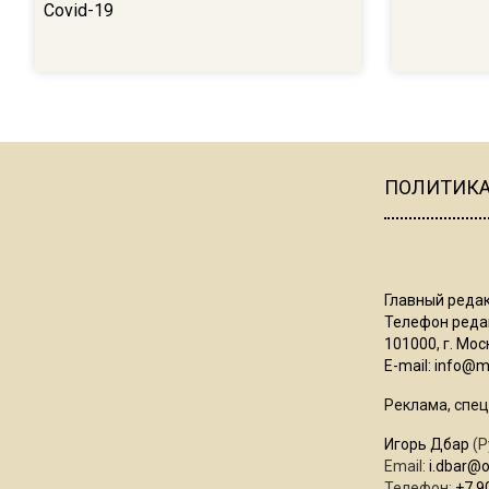
Covid-19
ПОЛИТИК
Главный редак
Телефон редак
101000, г. Моск
E-mail:
info@mo
Реклама, спец
Игорь Дбар
(Р
Email:
i.dbar@
Телефон:
+7 9