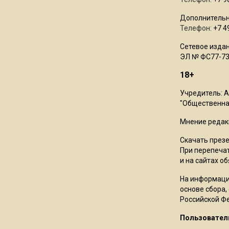
Дополнительн
Телефон:
+7 4
Сетевое издан
ЭЛ № ФС77-73
18+
Учредитель: 
"Общественная
Мнение редак
Скачать през
При перепечат
и на сайтах о
На информаци
основе сбора,
Российской Ф
Пользовател