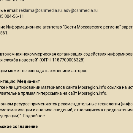
ые email:
reklama@osnmedia.ru
,
adv@osnmedia.ru
95 004-56-11
ие Информационное агентство "Вести Московского региона" зарег
861.
Автономная некоммерческая организация содействия информиро
 служба новостей" (ОГРН 1187700006328).
ции может не совпадать с мнением авторов.
ентацию:
Медиа-кит
ке или цитировании материалов сайта Mosregion.info ссылка на и
бязательна прямая гиперссылка на сайт Mosregion.info.
онном ресурсе применяются рекомендательные технологии (инф
 систематизации и анализа сведений, относящихся к предпочтения
едерации)".
Подробнее
.
ьское соглашение