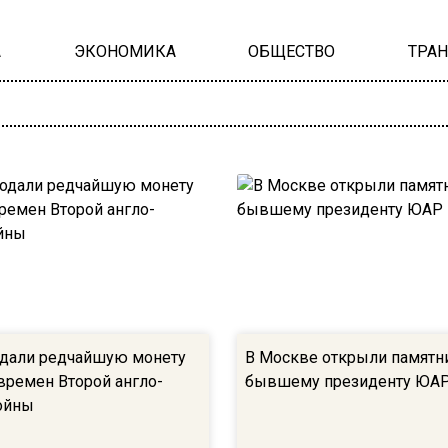
А
ЭКОНОМИКА
ОБЩЕСТВО
ТРА
дали редчайшую монету
В Москве открыли памятн
времен Второй англо-
бывшему президенту ЮА
ойны