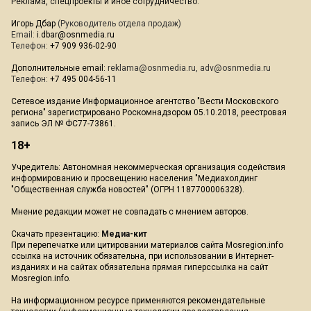
Реклама, спецпроекты и иное сотрудничество:
Игорь Дбар
(Руководитель отдела продаж)
Email:
i.dbar@osnmedia.ru
Телефон:
+7 909 936-02-90
Дополнительные email:
reklama@osnmedia.ru
,
adv@osnmedia.ru
Телефон:
+7 495 004-56-11
Сетевое издание Информационное агентство "Вести Московского
региона" зарегистрировано Роскомнадзором 05.10.2018, реестровая
запись ЭЛ № ФС77-73861.
18+
Учредитель: Автономная некоммерческая организация содействия
информированию и просвещению населения "Медиахолдинг
"Общественная служба новостей" (ОГРН 1187700006328).
Мнение редакции может не совпадать с мнением авторов.
Скачать презентацию:
Медиа-кит
При перепечатке или цитировании материалов сайта Mosregion.info
ссылка на источник обязательна, при использовании в Интернет-
изданиях и на сайтах обязательна прямая гиперссылка на сайт
Mosregion.info.
На информационном ресурсе применяются рекомендательные