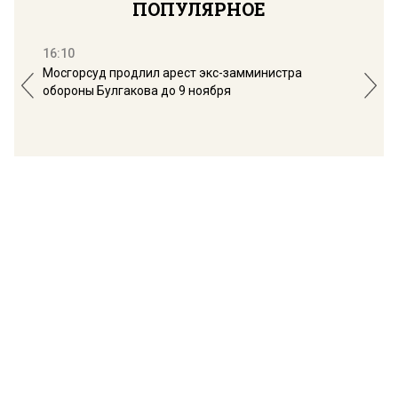
ПОПУЛЯРНОЕ
16:10
13:
Мосгорсуд продлил арест экс-замминистра
Дим
обороны Булгакова до 9 ноября