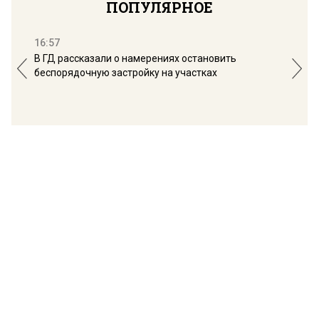
ПОПУЛЯРНОЕ
16:57
13:
В ГД рассказали о намерениях остановить
Соб
беспорядочную застройку на участках
пол