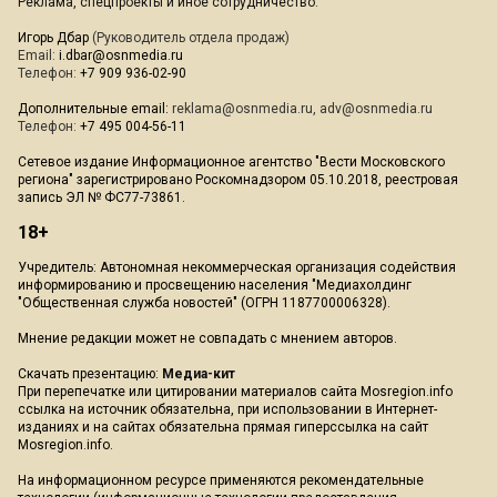
Реклама, спецпроекты и иное сотрудничество:
Игорь Дбар
(Руководитель отдела продаж)
Email:
i.dbar@osnmedia.ru
Телефон:
+7 909 936-02-90
Дополнительные email:
reklama@osnmedia.ru
,
adv@osnmedia.ru
Телефон:
+7 495 004-56-11
Сетевое издание Информационное агентство "Вести Московского
региона" зарегистрировано Роскомнадзором 05.10.2018, реестровая
запись ЭЛ № ФС77-73861.
18+
Учредитель: Автономная некоммерческая организация содействия
информированию и просвещению населения "Медиахолдинг
"Общественная служба новостей" (ОГРН 1187700006328).
Мнение редакции может не совпадать с мнением авторов.
Скачать презентацию:
Медиа-кит
При перепечатке или цитировании материалов сайта Mosregion.info
ссылка на источник обязательна, при использовании в Интернет-
изданиях и на сайтах обязательна прямая гиперссылка на сайт
Mosregion.info.
На информационном ресурсе применяются рекомендательные