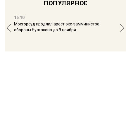
ПОПУЛЯРНОЕ
16:10
13:
Мосгорсуд продлил арест экс-замминистра
Дим
обороны Булгакова до 9 ноября