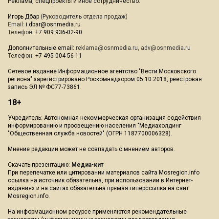
Реклама, спецпроекты и иное сотрудничество:
Игорь Дбар
(Руководитель отдела продаж)
Email:
i.dbar@osnmedia.ru
Телефон:
+7 909 936-02-90
Дополнительные email:
reklama@osnmedia.ru
,
adv@osnmedia.ru
Телефон:
+7 495 004-56-11
Сетевое издание Информационное агентство "Вести Московского
региона" зарегистрировано Роскомнадзором 05.10.2018, реестровая
запись ЭЛ № ФС77-73861.
18+
Учредитель: Автономная некоммерческая организация содействия
информированию и просвещению населения "Медиахолдинг
"Общественная служба новостей" (ОГРН 1187700006328).
Мнение редакции может не совпадать с мнением авторов.
Скачать презентацию:
Медиа-кит
При перепечатке или цитировании материалов сайта Mosregion.info
ссылка на источник обязательна, при использовании в Интернет-
изданиях и на сайтах обязательна прямая гиперссылка на сайт
Mosregion.info.
На информационном ресурсе применяются рекомендательные