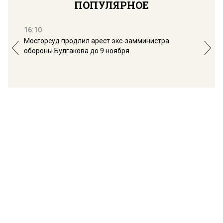
ПОПУЛЯРНОЕ
16:10
13:
Мосгорсуд продлил арест экс-замминистра
Дим
обороны Булгакова до 9 ноября