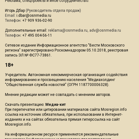
Реклама, спецпроекты и иное сотрудничество:
Игорь Дбар
(Руководитель отдела продаж)
Email:
i.dbar@osnmedia.ru
Телефон:
+7 909 936-02-90
Дополнительные email:
reklama@osnmedia.ru
,
adv@osnmedia.ru
Телефон:
+7 495 004-56-11
Сетевое издание Информационное агентство "Вести Московского
региона" зарегистрировано Роскомнадзором 05.10.2018, реестровая
запись ЭЛ № ФС77-73861.
18+
Учредитель: Автономная некоммерческая организация содействия
информированию и просвещению населения "Медиахолдинг
"Общественная служба новостей" (ОГРН 1187700006328).
Мнение редакции может не совпадать с мнением авторов.
Скачать презентацию:
Медиа-кит
При перепечатке или цитировании материалов сайта Mosregion.info
ссылка на источник обязательна, при использовании в Интернет-
изданиях и на сайтах обязательна прямая гиперссылка на сайт
Mosregion.info.
На информационном ресурсе применяются рекомендательные