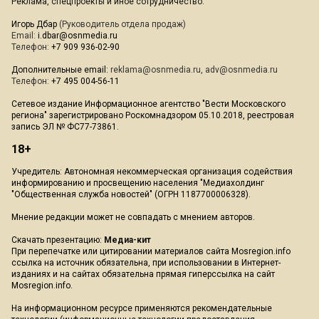
Реклама, спецпроекты и иное сотрудничество:
Игорь Дбар
(Руководитель отдела продаж)
Email:
i.dbar@osnmedia.ru
Телефон:
+7 909 936-02-90
Дополнительные email:
reklama@osnmedia.ru
,
adv@osnmedia.ru
Телефон:
+7 495 004-56-11
Сетевое издание Информационное агентство "Вести Московского
региона" зарегистрировано Роскомнадзором 05.10.2018, реестровая
запись ЭЛ № ФС77-73861.
18+
Учредитель: Автономная некоммерческая организация содействия
информированию и просвещению населения "Медиахолдинг
"Общественная служба новостей" (ОГРН 1187700006328).
Мнение редакции может не совпадать с мнением авторов.
Скачать презентацию:
Медиа-кит
При перепечатке или цитировании материалов сайта Mosregion.info
ссылка на источник обязательна, при использовании в Интернет-
изданиях и на сайтах обязательна прямая гиперссылка на сайт
Mosregion.info.
На информационном ресурсе применяются рекомендательные