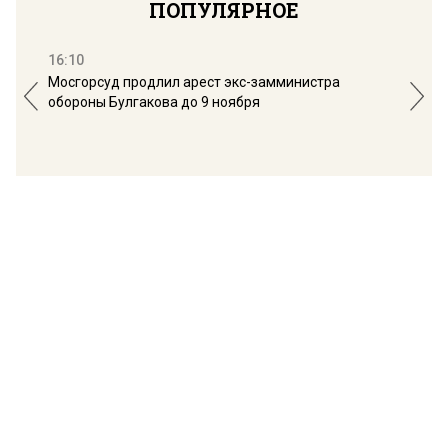
ПОПУЛЯРНОЕ
16:10
13:
Мосгорсуд продлил арест экс-замминистра
Дим
обороны Булгакова до 9 ноября