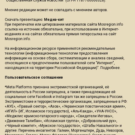
"Общественная служба новостей" (ОГРН 1187700006328).
Мнение редакции может не совпадать с мнением авторов.
Скачать презентацию:
Медиа-кит
При перепечатке или цитировании материалов сайта Mosregion.info
ссылка на источник обязательна, при использовании в Интернет-
изданиях и на сайтах обязательна прямая гиперссылка на сайт
Mosregion.info.
На информационном ресурсе применяются рекомендательные
технологии (информационные технологии предоставления
информации на основе сбора, систематизации и анализа сведений,
относящихся к предпочтениям пользователей сети "Интернет",
находящихся на территории Российской Федерации)".
Подробнее
.
Пользовательское соглашение
*Meta Platforms признана экстремистской организацией, её
деятельность в России запрещена, а также принадлежащие ей
социальные сети Facebook и Instagram так же запрещены в России.
Экстремистские и террористические организации, запрещенные в РФ:
«АУЕ», «Правый сектор», «Азов», «Украинская повстанческая армия»,
«ИГИЛ» (ИГ, Исламское государство), «Аль-Каида», «УНА-УНСО»,
«Меджлис крымско-татарского народа», «Свидетели Иеговы»,
«Движение Талибан», «Исламская группа», «Добровольчий рух»,
«Чёрный комитет», «Мужское государство», «Штабы Навального» и
другие. Перечень иноагентов: Галкин, Моргенштерн, Дудь, Невзоров,