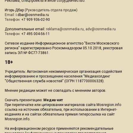
Реклама, спецпроекты и иное сотрудничество:
Игорь Дбар
(Руководитель отдела продаж)
Email:
i.dbar@osnmedia.ru
Телефон:
+7 909 936-02-90
Дополнительные email:
reklama@osnmedia.ru
,
adv@osnmedia.ru
Телефон:
+7 495 004-56-11
Сетевое издание Информационное агентство "Вести Московского
региона" зарегистрировано Роскомнадзором 05.10.2018, реестровая
запись ЭЛ № ФС77-73861.
18+
Учредитель: Автономная некоммерческая организация содействия
информированию и просвещению населения "Медиахолдинг
"Общественная служба новостей" (ОГРН 1187700006328).
Мнение редакции может не совпадать с мнением авторов.
Скачать презентацию:
Медиа-кит
При перепечатке или цитировании материалов сайта Mosregion.info
ссылка на источник обязательна, при использовании в Интернет-
изданиях и на сайтах обязательна прямая гиперссылка на сайт
Mosregion.info.
На информационном ресурсе применяются рекомендательные