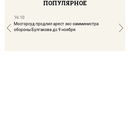
ПОПУЛЯРНОЕ
16:10
13:
Мосгорсуд продлил арест экс-замминистра
Дим
обороны Булгакова до 9 ноября