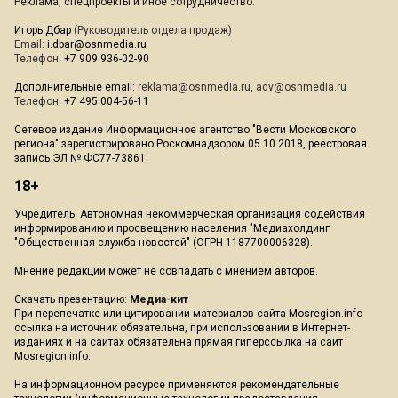
Реклама, спецпроекты и иное сотрудничество:
Игорь Дбар
(Руководитель отдела продаж)
Email:
i.dbar@osnmedia.ru
Телефон:
+7 909 936-02-90
Дополнительные email:
reklama@osnmedia.ru
,
adv@osnmedia.ru
Телефон:
+7 495 004-56-11
Сетевое издание Информационное агентство "Вести Московского
региона" зарегистрировано Роскомнадзором 05.10.2018, реестровая
запись ЭЛ № ФС77-73861.
18+
Учредитель: Автономная некоммерческая организация содействия
информированию и просвещению населения "Медиахолдинг
"Общественная служба новостей" (ОГРН 1187700006328).
Мнение редакции может не совпадать с мнением авторов.
Скачать презентацию:
Медиа-кит
При перепечатке или цитировании материалов сайта Mosregion.info
ссылка на источник обязательна, при использовании в Интернет-
изданиях и на сайтах обязательна прямая гиперссылка на сайт
Mosregion.info.
На информационном ресурсе применяются рекомендательные