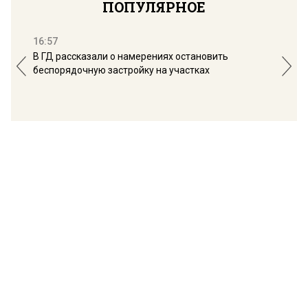
ПОПУЛЯРНОЕ
16:57
13:
В ГД рассказали о намерениях остановить
Соб
беспорядочную застройку на участках
пол