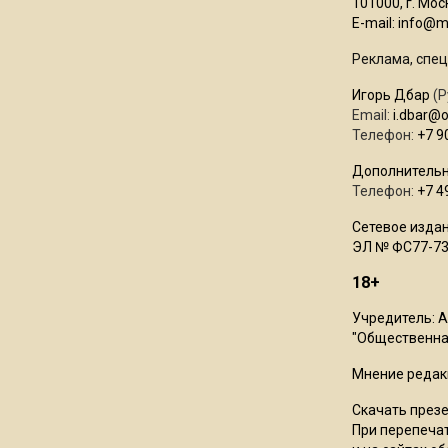
101000, г. Моск
E-mail:
info@mo
Реклама, спец
Игорь Дбар
(Р
Email:
i.dbar@
Телефон:
+7 9
Дополнительн
Телефон:
+7 4
Сетевое издан
ЭЛ № ФС77-73
18+
Учредитель: 
"Общественная
Мнение редак
Скачать през
При перепечат