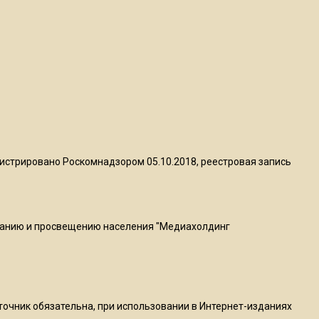
квадратный метр
13:50
Опубликовано видео с
Коломенского хлебозавода:
пиццы валяются на полу
16:53
Роман Терюшков назвал
истрировано Роскомнадзором 05.10.2018, реестровая запись
причину банкротства
«Химок»
ванию и просвещению населения "Медиахолдинг
13:27
В Подмосковье прекратили
гражданство 88 человек и
аннулировали 2600 ВНЖ
сточник обязательна, при использовании в Интернет-изданиях