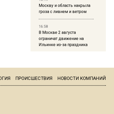
Москву и область накрыла
гроза с ливнем и ветром
16:58
В Москве 2 августа
ограничат движение на
Ильинке из-за праздника
15:33
Россиянам объяснили,
можно ли пользоваться
Telegram после обвинений
ОГИЯ
ПРОИСШЕСТВИЯ
НОВОСТИ КОМПАНИЙ
против Дурова
22:24
На Москву обрушится до 17
литров дождя на