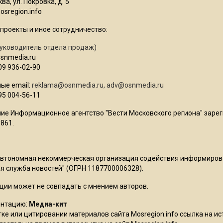
ва, ул. Покровка, д. 5
sregion.info
проекты и иное сотрудничество:
уководитель отдела продаж)
osnmedia.ru
09 936-02-90
ые email:
reklama@osnmedia.ru
,
adv@osnmedia.ru
95 004-56-11
ие Информационное агентство "Вести Московского региона" зарег
861.
Автономная некоммерческая организация содействия информиро
 служба новостей" (ОГРН 1187700006328).
ции может не совпадать с мнением авторов.
ентацию:
Медиа-кит
ке или цитировании материалов сайта Mosregion.info ссылка на и