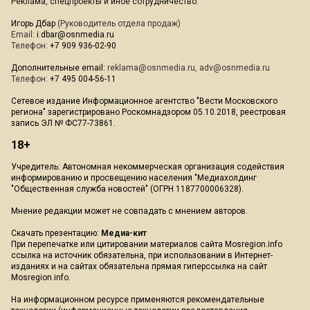
Реклама, спецпроекты и иное сотрудничество:
Игорь Дбар
(Руководитель отдела продаж)
Email:
i.dbar@osnmedia.ru
Телефон:
+7 909 936-02-90
Дополнительные email:
reklama@osnmedia.ru
,
adv@osnmedia.ru
Телефон:
+7 495 004-56-11
Сетевое издание Информационное агентство "Вести Московского
региона" зарегистрировано Роскомнадзором 05.10.2018, реестровая
запись ЭЛ № ФС77-73861.
18+
Учредитель: Автономная некоммерческая организация содействия
информированию и просвещению населения "Медиахолдинг
"Общественная служба новостей" (ОГРН 1187700006328).
Мнение редакции может не совпадать с мнением авторов.
Скачать презентацию:
Медиа-кит
При перепечатке или цитировании материалов сайта Mosregion.info
ссылка на источник обязательна, при использовании в Интернет-
изданиях и на сайтах обязательна прямая гиперссылка на сайт
Mosregion.info.
На информационном ресурсе применяются рекомендательные