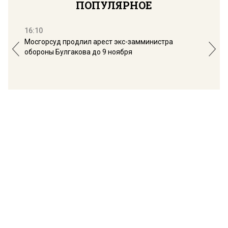
ПОПУЛЯРНОЕ
16:10
13:
Мосгорсуд продлил арест экс-замминистра
Дим
обороны Булгакова до 9 ноября