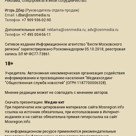
Реклама, спецпроекты и иное сотрудничество:
Игорь Дбар
(Руководитель отдела продаж)
Email:
i.dbar@osnmedia.ru
Телефон:
+7 909 936-02-90
Дополнительные email:
reklama@osnmedia.ru
,
adv@osnmedia.ru
Телефон:
+7 495 004-56-11
Сетевое издание Информационное агентство "Вести Московского
региона" зарегистрировано Роскомнадзором 05.10.2018, реестровая
запись ЭЛ № ФС77-73861.
18+
Учредитель: Автономная некоммерческая организация содействия
информированию и просвещению населения "Медиахолдинг
"Общественная служба новостей" (ОГРН 1187700006328).
Мнение редакции может не совпадать с мнением авторов.
Скачать презентацию:
Медиа-кит
При перепечатке или цитировании материалов сайта Mosregion.info
ссылка на источник обязательна, при использовании в Интернет-
изданиях и на сайтах обязательна прямая гиперссылка на сайт
Mosregion.info.
На информационном ресурсе применяются рекомендательные