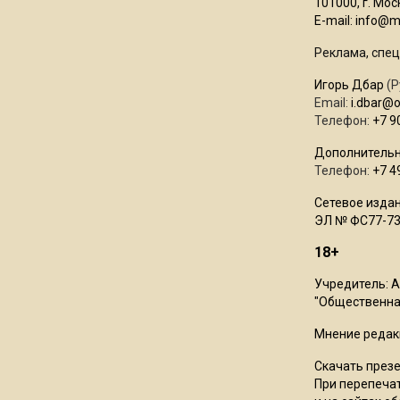
101000, г. Моск
E-mail:
info@mo
Реклама, спец
Игорь Дбар
(Р
Email:
i.dbar@
Телефон:
+7 9
Дополнительн
Телефон:
+7 4
Сетевое издан
ЭЛ № ФС77-73
18+
Учредитель: 
"Общественная
Мнение редак
Скачать през
При перепечат