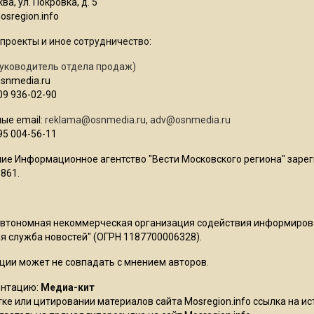
ва, ул. Покровка, д. 5
sregion.info
проекты и иное сотрудничество:
уководитель отдела продаж)
osnmedia.ru
09 936-02-90
ые email:
reklama@osnmedia.ru
,
adv@osnmedia.ru
95 004-56-11
ие Информационное агентство "Вести Московского региона" зарег
861.
Автономная некоммерческая организация содействия информиро
 служба новостей" (ОГРН 1187700006328).
ции может не совпадать с мнением авторов.
ентацию:
Медиа-кит
ке или цитировании материалов сайта Mosregion.info ссылка на и