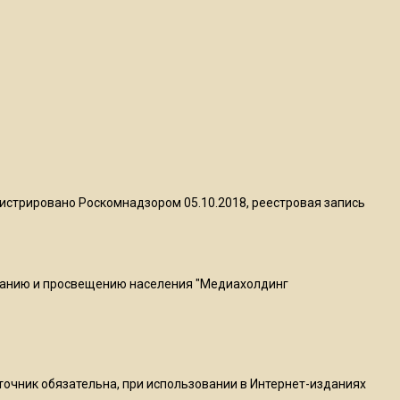
пиццы валяются на полу
16:53
Роман Терюшков назвал
причину банкротства
«Химок»
13:27
В Подмосковье прекратили
истрировано Роскомнадзором 05.10.2018, реестровая запись
гражданство 88 человек и
аннулировали 2600 ВНЖ
ванию и просвещению населения "Медиахолдинг
20:56
Сотрудники хлебозавода в
Балашихе массово
увольняются из-за жары в
цехах
сточник обязательна, при использовании в Интернет-изданиях