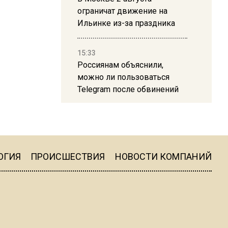
ограничат движение на
Ильинке из-за праздника
15:33
Россиянам объяснили,
можно ли пользоваться
Telegram после обвинений
против Дурова
22:24
На Москву обрушится до 17
литров дождя на
ОГИЯ
ПРОИСШЕСТВИЯ
НОВОСТИ КОМПАНИЙ
квадратный метр
13:50
Опубликовано видео с
Коломенского хлебозавода: