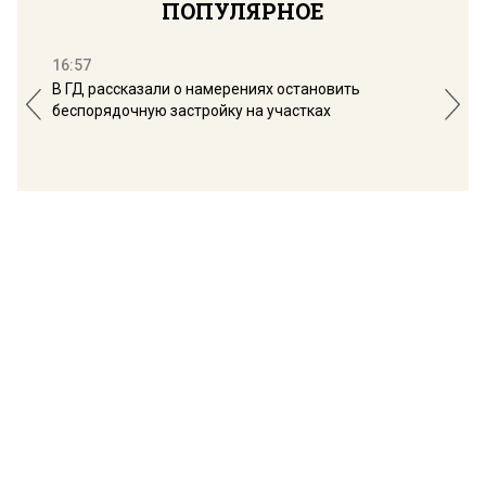
ПОПУЛЯРНОЕ
16:57
13:
В ГД рассказали о намерениях остановить
Соб
беспорядочную застройку на участках
пол