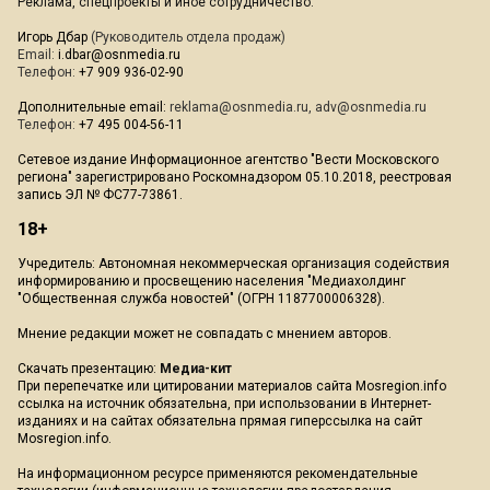
Реклама, спецпроекты и иное сотрудничество:
Игорь Дбар
(Руководитель отдела продаж)
Email:
i.dbar@osnmedia.ru
Телефон:
+7 909 936-02-90
Дополнительные email:
reklama@osnmedia.ru
,
adv@osnmedia.ru
Телефон:
+7 495 004-56-11
Сетевое издание Информационное агентство "Вести Московского
региона" зарегистрировано Роскомнадзором 05.10.2018, реестровая
запись ЭЛ № ФС77-73861.
18+
Учредитель: Автономная некоммерческая организация содействия
информированию и просвещению населения "Медиахолдинг
"Общественная служба новостей" (ОГРН 1187700006328).
Мнение редакции может не совпадать с мнением авторов.
Скачать презентацию:
Медиа-кит
При перепечатке или цитировании материалов сайта Mosregion.info
ссылка на источник обязательна, при использовании в Интернет-
изданиях и на сайтах обязательна прямая гиперссылка на сайт
Mosregion.info.
На информационном ресурсе применяются рекомендательные