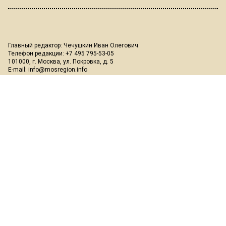
Главный редактор: Чечушкин Иван Олегович.
Телефон редакции: +7 495 795-53-05
101000, г. Москва, ул. Покровка, д. 5
E-mail:
info@mosregion.info
Реклама, спецпроекты и иное сотрудничество:
Игорь Дбар
(Руководитель отдела продаж)
Email:
i.dbar@osnmedia.ru
Телефон:
+7 909 936-02-90
Дополнительные email:
reklama@osnmedia.ru
,
adv@osnmedia.ru
Телефон:
+7 495 004-56-11
Сетевое издание Информационное агентство "Вести Московского
региона" зарегистрировано Роскомнадзором 05.10.2018, реестровая
запись ЭЛ № ФС77-73861.
18+
Учредитель: Автономная некоммерческая организация содействия
информированию и просвещению населения "Медиахолдинг
"Общественная служба новостей" (ОГРН 1187700006328).