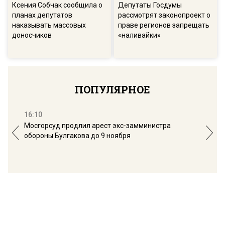
Ксения Собчак сообщила о
Депутаты Госдумы
планах депутатов
рассмотрят законопроект о
наказывать массовых
праве регионов запрещать
доносчиков
«наливайки»
ПОПУЛЯРНОЕ
16:10
13:
Мосгорсуд продлил арест экс-замминистра
Дим
обороны Булгакова до 9 ноября