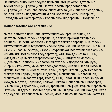
На информационном ресурсе применяются рекомендательные
технологии (информационные технологии предоставления
информации на основе сбора, систематизации и анализа сведений,
относящихся к предпочтениям пользователей сети "Интернет",
находящихся на территории Российской Федерации)".
Подробнее
.
Пользовательское соглашение
*Meta Platforms признана экстремистской организацией, её
деятельность в России запрещена, а также принадлежащие ей
социальные сети Facebook и Instagram так же запрещены в России.
Экстремистские и террористические организации, запрещенные в РФ:
«АУЕ», «Правый сектор», «Азов», «Украинская повстанческая армия»,
«ИГИЛ» (ИГ, Исламское государство), «Аль-Каида», «УНА-УНСО»,
«Меджлис крымско-татарского народа», «Свидетели Иеговы»,
«Движение Талибан», «Исламская группа», «Добровольчий рух»,
«Чёрный комитет», «Мужское государство», «Штабы Навального» и
другие. Перечень иноагентов: Галкин, Моргенштерн, Дудь, Невзоров,
Макаревич, Гордон, Мирон Фёдоров (Оксимирон), Смольянинов,
Монеточка (Елизавета Гардымова), ФБК, Навальный, Голос Америки,
Дождь, Медуза, Верзилов, Толоконникова, Понасенков, Пивоваров,
Быков, Шац, Глуховский, Долин, Троицкий, Земфира, Гудков, Варламов,
Прусикин и другие. Полный перечень лиц и организаций, находящихся
под судебным запретом в России, можно найти на сайте Минюста РФ.