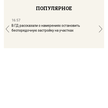
ПОПУЛЯРНОЕ
16:57
13:
В ГД рассказали о намерениях остановить
Соб
беспорядочную застройку на участках
пол