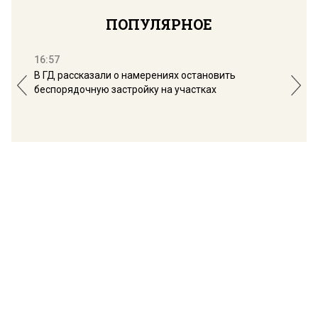
ПОПУЛЯРНОЕ
16:57
13:
В ГД рассказали о намерениях остановить
Соб
беспорядочную застройку на участках
пол