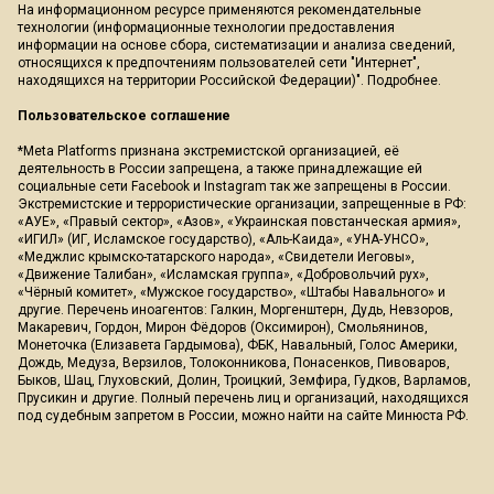
На информационном ресурсе применяются рекомендательные
технологии (информационные технологии предоставления
информации на основе сбора, систематизации и анализа сведений,
относящихся к предпочтениям пользователей сети "Интернет",
находящихся на территории Российской Федерации)".
Подробнее
.
Пользовательское соглашение
*Meta Platforms признана экстремистской организацией, её
деятельность в России запрещена, а также принадлежащие ей
социальные сети Facebook и Instagram так же запрещены в России.
Экстремистские и террористические организации, запрещенные в РФ:
«АУЕ», «Правый сектор», «Азов», «Украинская повстанческая армия»,
«ИГИЛ» (ИГ, Исламское государство), «Аль-Каида», «УНА-УНСО»,
«Меджлис крымско-татарского народа», «Свидетели Иеговы»,
«Движение Талибан», «Исламская группа», «Добровольчий рух»,
«Чёрный комитет», «Мужское государство», «Штабы Навального» и
другие. Перечень иноагентов: Галкин, Моргенштерн, Дудь, Невзоров,
Макаревич, Гордон, Мирон Фёдоров (Оксимирон), Смольянинов,
Монеточка (Елизавета Гардымова), ФБК, Навальный, Голос Америки,
Дождь, Медуза, Верзилов, Толоконникова, Понасенков, Пивоваров,
Быков, Шац, Глуховский, Долин, Троицкий, Земфира, Гудков, Варламов,
Прусикин и другие. Полный перечень лиц и организаций, находящихся
под судебным запретом в России, можно найти на сайте Минюста РФ.