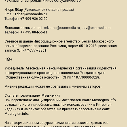
Реклама, спецпроекты и иное сотрудничество:
Игорь Дбар
(Руководитель отдела продаж)
Email:
i.dbar@osnmedia.ru
Телефон:
+7 909 936-02-90
Дополнительные email:
reklama@osnmedia.ru
,
adv@osnmedia.ru
Телефон:
+7 495 004-56-11
Сетевое издание Информационное агентство "Вести Московского
региона" зарегистрировано Роскомнадзором 05.10.2018, реестровая
запись ЭЛ № ФС77-73861.
18+
Учредитель: Автономная некоммерческая организация содействия
информированию и просвещению населения "Медиахолдинг
"Общественная служба новостей" (ОГРН 1187700006328).
Мнение редакции может не совпадать с мнением авторов.
Скачать презентацию:
Медиа-кит
При перепечатке или цитировании материалов сайта Mosregion.info
ссылка на источник обязательна, при использовании в Интернет-
изданиях и на сайтах обязательна прямая гиперссылка на сайт
Mosregion.info.
На информационном ресурсе применяются рекомендательные