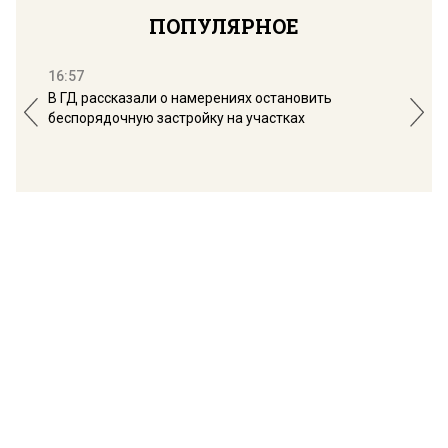
ПОПУЛЯРНОЕ
16:57
13:
В ГД рассказали о намерениях остановить
Соб
беспорядочную застройку на участках
пол